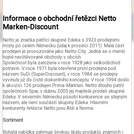
Informace o obchodní řetězci Netto
Marken-Discount
Netto je značka patřící skupině Edeka s 3923 prodejními
místy po celém Německu (údaj k prosinci 2011). Malá část
prodejen je provozována jako Netto-City. Jedná se o menší
hojně navštěvované obchody v obcích.
Společnost byla založena v roce 1928 jako velkoobchod
potravin. V roce 1971 byla otevřena první prodejna pod
názvem SuDi (SuperDiscount), v roce 1984 se prodejny
vyvinuly již do čistě diskontního konceptu. V roce 1994 došlo
k akvizici 126 prodejen Prima-Märkten. Netto dlouho patřil
společnosti Spar, v dubnu 2005 jej majitelé prodali skupině
Edeka. V severním Německu působí konkurence se stejným
názvem, ale není součástí skupiny Edeka. Hlavními
konkurenty řetězce Netto jsou Aldi a Norma.
Sortiment
Bohatá nabídka zahrnuje širokou škálu produktů známých i