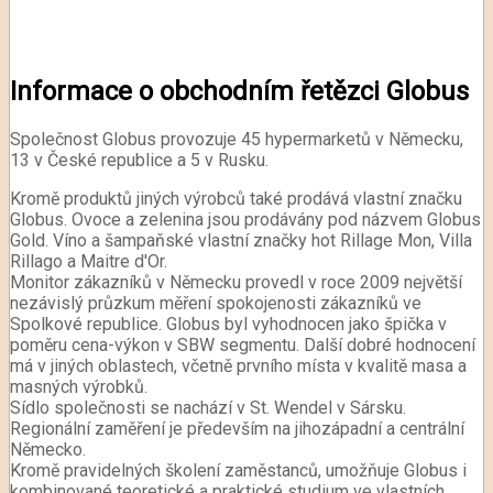
Informace o obchodním řetězci Globus
Společnost Globus provozuje 45 hypermarketů v Německu,
13 v České republice a 5 v Rusku.
Kromě produktů jiných výrobců také prodává vlastní značku
Globus. Ovoce a zelenina jsou prodávány pod názvem Globus
Gold. Víno a šampaňské vlastní značky hot Rillage Mon, Villa
Rillago a Maitre d'Or.
Monitor zákazníků v Německu provedl v roce 2009 největší
nezávislý průzkum měření spokojenosti zákazníků ve
Spolkové republice. Globus byl vyhodnocen jako špička v
poměru cena-výkon v SBW segmentu. Další dobré hodnocení
má v jiných oblastech, včetně prvního místa v kvalitě masa a
masných výrobků.
Sídlo společnosti se nachází v St. Wendel v Sársku.
Regionální zaměření je především na jihozápadní a centrální
Německo.
Kromě pravidelných školení zaměstanců, umožňuje Globus i
kombinované teoretické a praktické studium ve vlastních