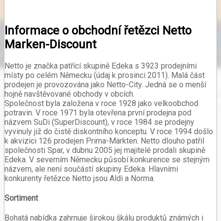
Informace o obchodní řetězci Netto
Marken-Discount
Netto je značka patřící skupině Edeka s 3923 prodejními
místy po celém Německu (údaj k prosinci 2011). Malá část
prodejen je provozována jako Netto-City. Jedná se o menší
hojně navštěvované obchody v obcích.
Společnost byla založena v roce 1928 jako velkoobchod
potravin. V roce 1971 byla otevřena první prodejna pod
názvem SuDi (SuperDiscount), v roce 1984 se prodejny
vyvinuly již do čistě diskontního konceptu. V roce 1994 došlo
k akvizici 126 prodejen Prima-Märkten. Netto dlouho patřil
společnosti Spar, v dubnu 2005 jej majitelé prodali skupině
Edeka. V severním Německu působí konkurence se stejným
názvem, ale není součástí skupiny Edeka. Hlavními
konkurenty řetězce Netto jsou Aldi a Norma.
Sortiment
Bohatá nabídka zahrnuje širokou škálu produktů známých i