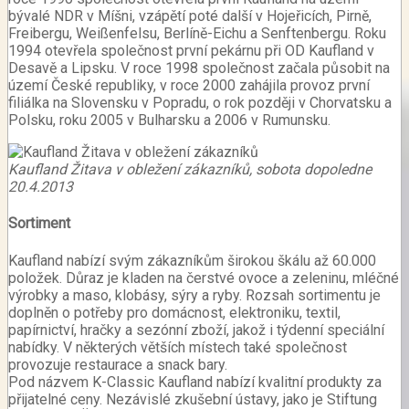
bývalé NDR v Míšni, vzápětí poté další v Hojeřicích, Pirně,
Freibergu, Weißenfelsu, Berlíně-Eichu a Senftenbergu. Roku
1994 otevřela společnost první pekárnu při OD Kaufland v
Desavě a Lipsku. V roce 1998 společnost začala působit na
území České republiky, v roce 2000 zahájila provoz první
filiálka na Slovensku v Popradu, o rok později v Chorvatsku a
Polsku, roku 2005 v Bulharsku a 2006 v Rumunsku.
Kaufland Žitava v obležení zákazníků, sobota dopoledne
20.4.2013
Sortiment
Kaufland nabízí svým zákazníkům širokou škálu až 60.000
položek.
Důraz je kladen na čerstvé ovoce a zeleninu, mléčné
výrobky a maso, klobásy, sýry a ryby.
Rozsah sortimentu je
doplněn o potřeby pro domácnost, elektroniku, textil,
papírnictví, hračky a sezónní zboží, jakož i týdenní speciální
nabídky.
V některých větších místech také společnost
provozuje restaurace a snack bary.
Pod názvem K-Classic Kaufland nabízí kvalitní produkty za
přijatelné ceny. Nezávislé zkušební ústavy, jako je Stiftung