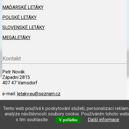
MAĎARSKÉ LETÁKY
POLSKÉ LETÁKY
SLOVENSKÉ LETÁKY
MEGALETÁKY
Kontakt
Petr Novák
Západní 2815
407 47 Varnsdorf
e-mail:
letaky.eu@seznam.cz
Kontakt
Tento web používá k poskytování služeb, personalizaci reklam
analýze návštěvnosti soubory cookie. Používáním tohoto web
Petr Novák | Západní 2815, 407 47 Varnsdorf | e-mail:
s tím souhlasíte.
Další informace
V pořádku
letaky.eu@seznam.cz