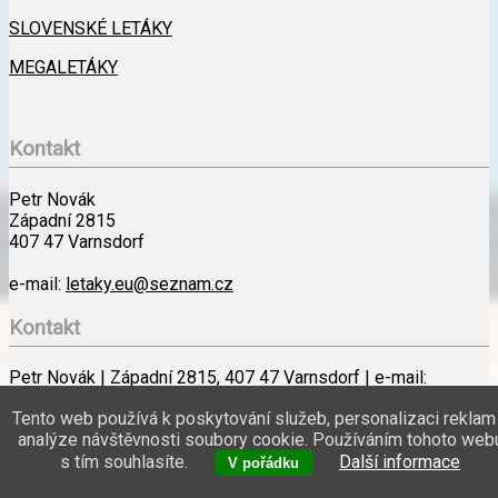
SLOVENSKÉ LETÁKY
MEGALETÁKY
Kontakt
Petr Novák
Západní 2815
407 47 Varnsdorf
e-mail:
letaky.eu@seznam.cz
Kontakt
Petr Novák | Západní 2815, 407 47 Varnsdorf | e-mail:
letaky.eu@seznam.cz
Tento web používá k poskytování služeb, personalizaci reklam
analýze návštěvnosti soubory cookie. Používáním tohoto web
Veškeré obchodní nabídky jsou pouze informativní a není na ně právní
s tím souhlasíte.
Další informace
nárok. Provozovatel webu nezodpovídá za správnost údajů v letácích,
V pořádku
nezprostředkovává nákup zboží ani doručování papírových letáků.