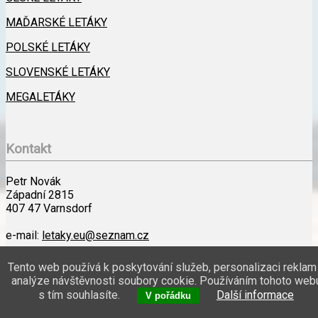
MAĎARSKÉ LETÁKY
POLSKÉ LETÁKY
SLOVENSKÉ LETÁKY
MEGALETÁKY
Kontakt
Petr Novák
Západní 2815
407 47 Varnsdorf
e-mail:
letaky.eu@seznam.cz
Kontakt
Tento web používá k poskytování služeb, personalizaci reklam
analýze návštěvnosti soubory cookie. Používáním tohoto web
s tím souhlasíte.
Další informace
Petr Novák | Západní 2815, 407 47 Varnsdorf | e-mail:
V pořádku
letaky.eu@seznam.cz