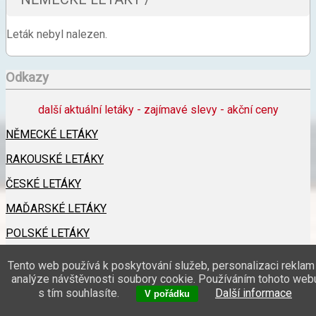
Leták nebyl nalezen.
Odkazy
další aktuální letáky - zajímavé slevy - akční ceny
NĚMECKÉ LETÁKY
RAKOUSKÉ LETÁKY
ČESKÉ LETÁKY
MAĎARSKÉ LETÁKY
POLSKÉ LETÁKY
SLOVENSKÉ LETÁKY
Tento web používá k poskytování služeb, personalizaci reklam
analýze návštěvnosti soubory cookie. Používáním tohoto web
MEGALETÁKY
s tím souhlasíte.
Další informace
V pořádku