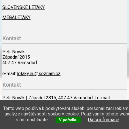
SLOVENSKÉ LETÁKY
MEGALETÁKY
Kontakt
Petr Novák
Západní 2815
407 47 Varnsdorf
e-mail:
letaky.eu@seznam.cz
Kontakt
Petr Novák | Západní 2815, 407 47 Varnsdorf | e-mail:
letaky.eu@seznam.cz
Tento web používá k poskytování služeb, personalizaci reklam
analýze návštěvnosti soubory cookie. Používáním tohoto web
Veškeré obchodní nabídky jsou pouze informativní a není na ně právní
s tím souhlasíte.
Další informace
nárok. Provozovatel webu nezodpovídá za správnost údajů v letácích,
V pořádku
nezprostředkovává nákup zboží ani doručování papírových letáků.