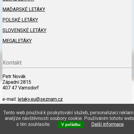
MAĎARSKÉ LETÁKY
POLSKÉ LETÁKY
SLOVENSKÉ LETÁKY
MEGALETÁKY
Kontakt
Petr Novák
Západní 2815
407 47 Varnsdorf
e-mail:
letaky.eu@seznam.cz
Kontakt
Tento web používá k poskytování služeb, personalizaci reklam
analýze návštěvnosti soubory cookie. Používáním tohoto web
s tím souhlasíte.
Další informace
Petr Novák | Západní 2815, 407 47 Varnsdorf | e-mail:
V pořádku
letaky.eu@seznam.cz